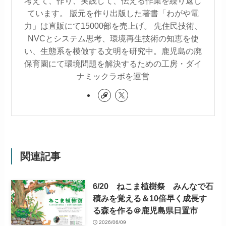
考えて、作り、実践して、伝える作業を繰り返し
ています。 版元を作り出版した著書「わがや電
力」は直販にて15000部を売上げ。 先住民技術、
NVCとシステム思考、環境再生技術の知恵を使
い、生態系を模倣する文明を研究中。鹿児島の廃
保育園にて環境問題を解決するための工房・ダイ
ナミックラボを運営
関連記事
6/20 ねこま植樹祭 みんなで石
積みを覚える＆10倍早く成長す
る森を作る＠鹿児島県日置市
2026/06/09