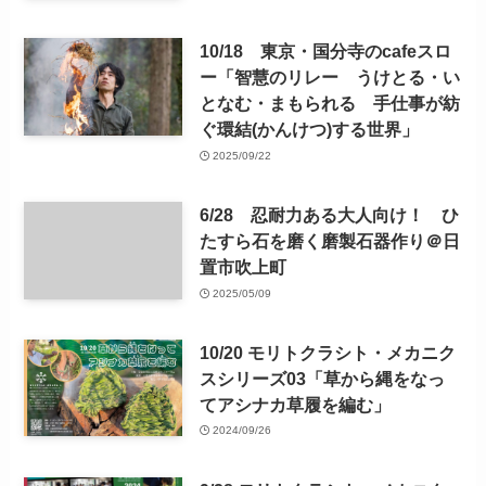
10/18 東京・国分寺のcafeスロ
ー「智慧のリレー うけとる・い
となむ・まもられる 手仕事が紡
ぐ環結(かんけつ)する世界」
2025/09/22
6/28 忍耐力ある大人向け！ ひ
たすら石を磨く磨製石器作り＠日
置市吹上町
2025/05/09
10/20 モリトクラシト・メカニク
スシリーズ03「草から縄をなっ
てアシナカ草履を編む」
2024/09/26