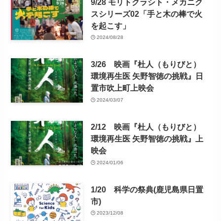
9/28 モリトクラシト・メカニク
スシリーズ02「手と木の棒で火
を起こす」
2024/08/28
3/26 映画『杜人（もりびと）
環境再生医 矢野智徳の挑戦』日
置市吹上町上映会
2024/03/07
2/12 映画『杜人（もりびと）
環境再生医 矢野智徳の挑戦』上
映会
2024/01/06
1/20 科学の祭典(鹿児島県日置
市)
2023/12/08