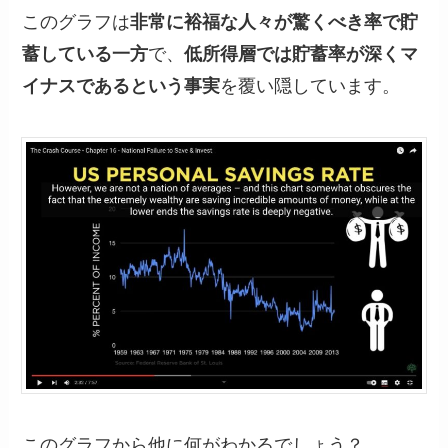
このグラフは
非常に裕福な人々が驚くべき率で貯
蓄している一方
で、
低所得層では貯蓄率が深くマ
イナスであるという事実
を覆い隠しています。
このグラフから他に何がわかるでしょう？