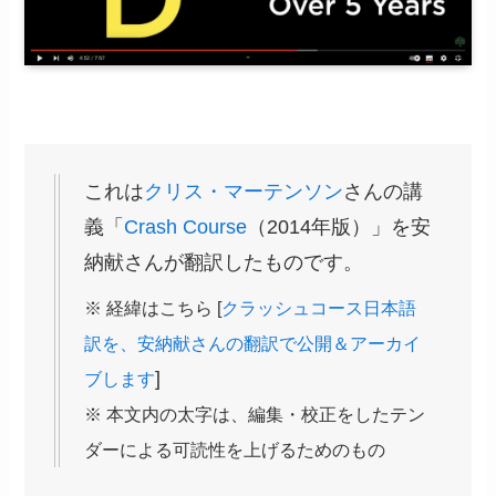
これは
クリス・マーテンソン
さんの講
義「
Crash Course
（2014年版）」を安
納献さんが翻訳したものです。
※ 経緯はこちら [
クラッシュコース日本語
訳を、安納献さんの翻訳で公開＆アーカイ
]
ブします
※ 本文内の太字は、編集・校正をしたテン
ダーによる可読性を上げるためのもの