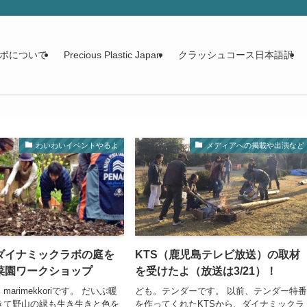
ボについて
Precious Plastic Japan
クラッシュコース日本語訳
わいわいイベントやるよ
メディアへの掲載や出演など
ダイナミックラボの庭を
KTS（鹿児島テレビ放送）の取材
菜園ワークショップ
を受けたよ（放送は3/21）！
arimekkoriです。 だいぶ暖
ども。テンダーです。 以前、テンダー特
きて野山の緑も生き生きと色を
を作ってくれたKTSから、ダイナミックラ