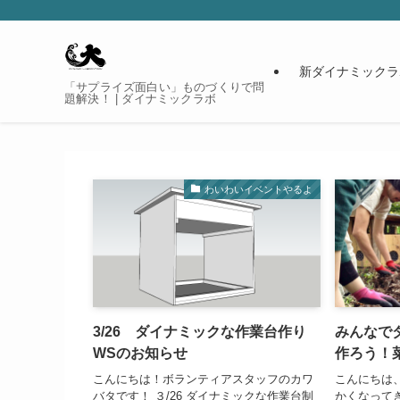
新ダイナミックラ
「サプライズ面白い」ものづくりで問
題解決！ | ダイナミックラボ
わいわいイベントやるよ
3/26 ダイナミックな作業台作り
みんなで
WSのお知らせ
作ろう！
こんにちは！ボランティアスタッフのカワ
こんにちは、m
バタです！ ３/26 ダイナミックな作業台制
かくなって