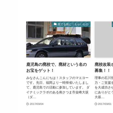
捨てる前に！もらいもの
鹿児島の廃校で、廃材という名の
廃校改装
お宝をゲット！
募集！！
みなさんこんにちは！スタッフのマエヨー
理事の石川
です。先日、福岡より一時帰省いたしまし
力・ご支援
て、鹿児島での活動に参加しています。 ダ
を大成功さ
イナミックラボのある南さつま市金峰大坂
にありがとう
（ダ...
大坂...
2017/03/04
2017/03/01