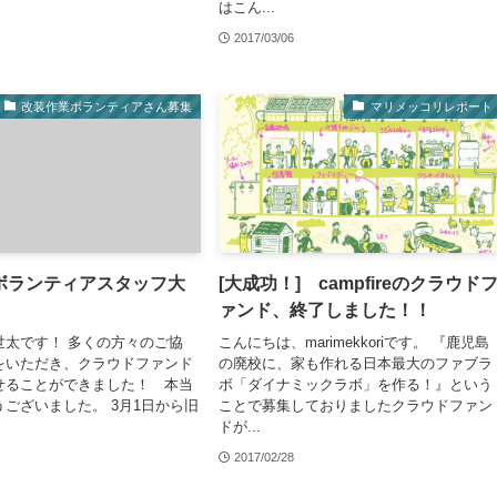
はこん...
2017/03/06
改装作業ボランティアさん募集
マリメッコリレポート
ボランティアスタッフ大
[大成功！] campfireのクラウド
ァンド、終了しました！！
世太です！ 多くの方々のご協
こんにちは、marimekkoriです。 『鹿児島
をいただき、クラウドファンド
の廃校に、家も作れる日本最大のファブラ
せることができました！ 本当
ボ「ダイナミックラボ」を作る！』という
ございました。 3月1日から旧
ことで募集しておりましたクラウドファン
ドが...
2017/02/28