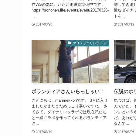
作WSの為に、ただいま鋭意準備中です！
増してきま
https://sonohen.life/events/event/20170326-
近なダイナ
...
トを...
2017/03/20
2017/03/19
マリメッコリレポート
ボランティアさんいらっしゃい！
伝説のホ
こんにちは、marimekkoriです。 3月に入り
気づけば、
ましたがまだまだめっこり寒いですね。 さ
んでいた。
てさて、ダイナミックラボでは現在私たち
ン」という
と一緒にラボを作ってくれるボランティア
だ。あれが
さ...
なんて...
2017/03/10
2017/03/06