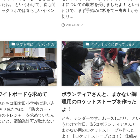
したね。 というわけで、春も間
ボについての取材を受けましたよ！ とい
ミックラボでは春らしいイベン
わけで、まず手始めに杉をてー庵裏山から
切り...
2017/03/17
捨てる前に！もらいもの
ダイナミックに作ってしまえ！
ワイトボードを求めて
ボランティアさんと、まかない調
理用のロケットストーブを作った
俺たちは旧太田小学校に迷い込
よ！
 何せ俺たちは、「防火カーテ
名のトレジャーを求めていたん
ども。テンダーです。わー久しぶり。 と
ないと、宿泊業許可が取れない
うわけで昨日、3/5はボランティアさんと
まかない用のロケットストーブを作った
よ！ 【ロケットストーブとは！】 仕組み