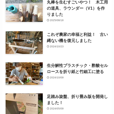
丸棒を生むすごいやつ！ 木工用
の道具、ラウンダー（V1）を作
りました
2025/08/18
これぞ農家の幸福と利益！ 古い
縄ない機を復元しました
2024/10/23
生分解性プラスチック・酢酸セル
ロースを折り紙と竹細工に塗る
2024/10/09
足踏み旋盤、折り畳み版を開発し
ました！
2024/05/09